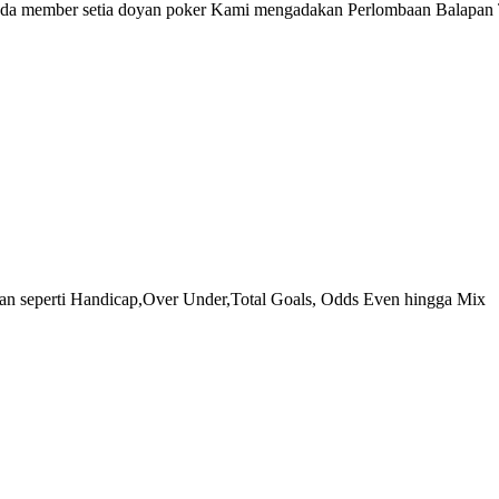
yan poker Kami mengadakan Perlombaan Balapan Turnover. Dimulai 
uhan seperti Handicap,Over Under,Total Goals, Odds Even hingga Mix