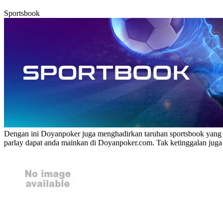
Sportsbook
Dengan ini Doyanpoker juga menghadirkan taruhan sportsbook yang su
parlay dapat anda mainkan di Doyanpoker.com. Tak ketinggalan jug