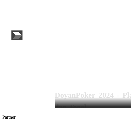
DoyanPoker 2024 - Pla
dan Togel
Partner
Selamat datang di
DoyanPoker
, platform perm
dalam proses daftar, login, deposit, dan with