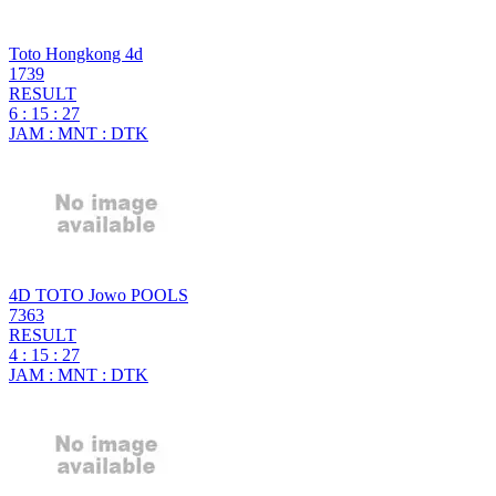
Toto Hongkong 4d
1739
RESULT
6
:
15
:
27
JAM : MNT : DTK
4D TOTO Jowo POOLS
7363
RESULT
4
:
15
:
27
JAM : MNT : DTK