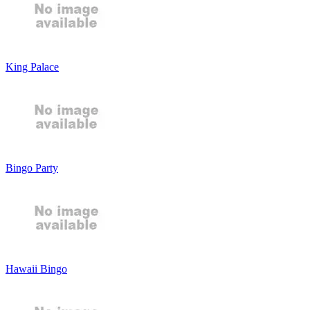
King Palace
Bingo Party
Hawaii Bingo