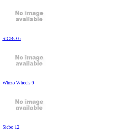
SICBO 6
Winzo Wheels 9
Sicbo 12