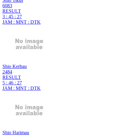
Shio Tikus
6083
RESULT
3
:
45
:
27
JAM : MNT : DTK
Shio Kerbau
2484
RESULT
5
:
46
:
27
JAM : MNT : DTK
Shio Harimau