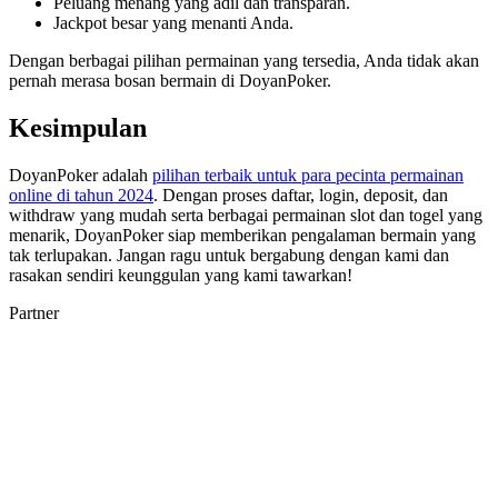
Peluang menang yang adil dan transparan.
Jackpot besar yang menanti Anda.
Dengan berbagai pilihan permainan yang tersedia, Anda tidak akan
pernah merasa bosan bermain di DoyanPoker.
Kesimpulan
DoyanPoker adalah
pilihan terbaik untuk para pecinta permainan
online di tahun 2024
. Dengan proses daftar, login, deposit, dan
withdraw yang mudah serta berbagai permainan slot dan togel yang
menarik, DoyanPoker siap memberikan pengalaman bermain yang
tak terlupakan. Jangan ragu untuk bergabung dengan kami dan
rasakan sendiri keunggulan yang kami tawarkan!
Partner