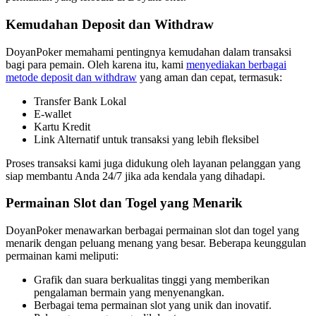
Kemudahan Deposit dan Withdraw
DoyanPoker memahami pentingnya kemudahan dalam transaksi
bagi para pemain. Oleh karena itu, kami
menyediakan berbagai
metode deposit dan withdraw
yang aman dan cepat, termasuk:
Transfer Bank Lokal
E-wallet
Kartu Kredit
Link Alternatif untuk transaksi yang lebih fleksibel
Proses transaksi kami juga didukung oleh layanan pelanggan yang
siap membantu Anda 24/7 jika ada kendala yang dihadapi.
Permainan Slot dan Togel yang Menarik
DoyanPoker menawarkan berbagai permainan slot dan togel yang
menarik dengan peluang menang yang besar. Beberapa keunggulan
permainan kami meliputi:
Grafik dan suara berkualitas tinggi yang memberikan
pengalaman bermain yang menyenangkan.
Berbagai tema permainan slot yang unik dan inovatif.