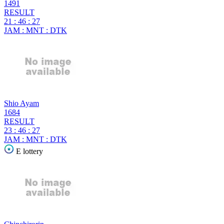
1491
RESULT
21
:
46
:
27
JAM : MNT : DTK
Shio Ayam
1684
RESULT
23
:
46
:
27
JAM : MNT : DTK
E lottery