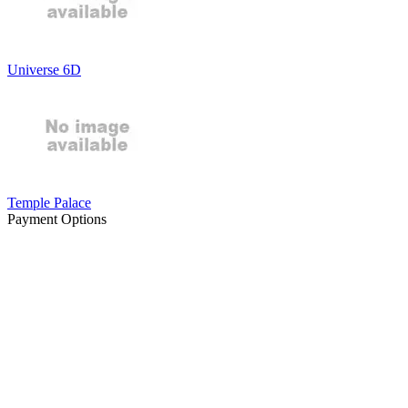
Universe 6D
Temple Palace
Payment Options