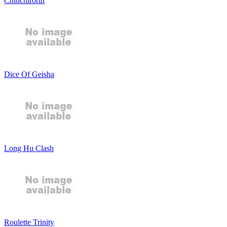
Chinchirorin
Dice Of Geisha
Long Hu Clash
Roulette Trinity