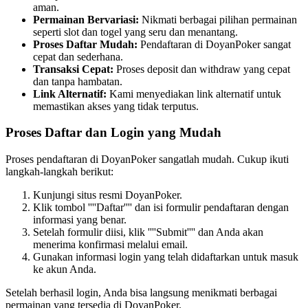
aman.
Permainan Bervariasi:
Nikmati berbagai pilihan permainan
seperti slot dan togel yang seru dan menantang.
Proses Daftar Mudah:
Pendaftaran di DoyanPoker sangat
cepat dan sederhana.
Transaksi Cepat:
Proses deposit dan withdraw yang cepat
dan tanpa hambatan.
Link Alternatif:
Kami menyediakan link alternatif untuk
memastikan akses yang tidak terputus.
Proses Daftar dan Login yang Mudah
Proses pendaftaran di DoyanPoker sangatlah mudah. Cukup ikuti
langkah-langkah berikut:
Kunjungi situs resmi DoyanPoker.
Klik tombol ''''Daftar'''' dan isi formulir pendaftaran dengan
informasi yang benar.
Setelah formulir diisi, klik ''''Submit'''' dan Anda akan
menerima konfirmasi melalui email.
Gunakan informasi login yang telah didaftarkan untuk masuk
ke akun Anda.
Setelah berhasil login, Anda bisa langsung menikmati berbagai
permainan yang tersedia di DoyanPoker.