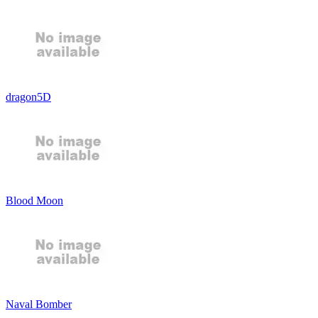
dragon5D
Blood Moon
Naval Bomber